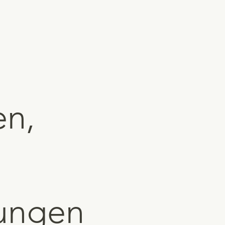
en,
tungen