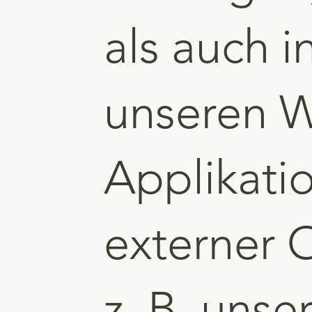
als auch 
unseren W
Applikati
externer 
z. B. unse