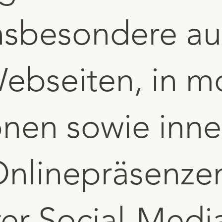
insbesondere au
ebseiten, in m
onen sowie inne
Onlinepräsenzen
rer Social-Media