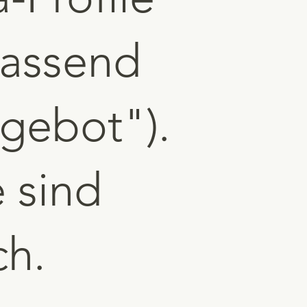
fassend
gebot").
 sind
ch.