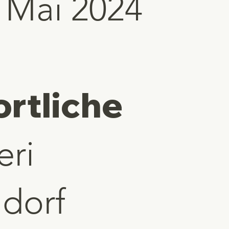
. Mai 2024
rtliche
eri
hdorf