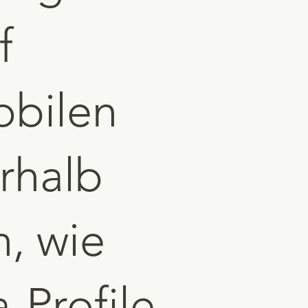
f
obilen
rhalb
, wie
-Profile