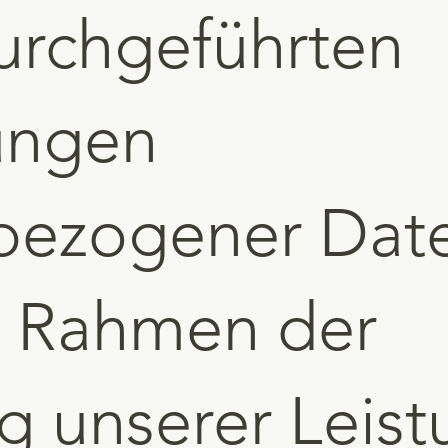
urchgeführten
ungen
bezogener Dat
m Rahmen der
g unserer Leis