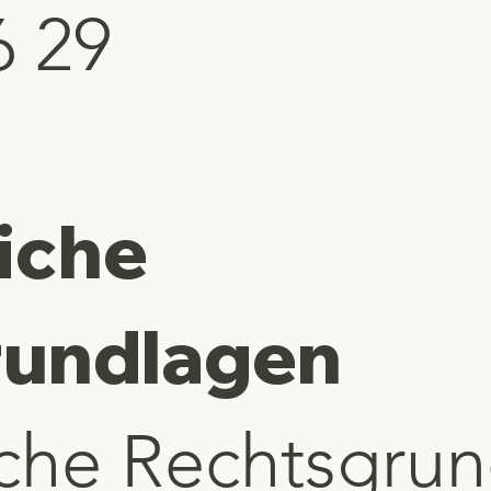
6 29
iche
rundlagen
che Rechtsgrun