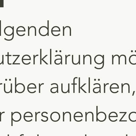
olgenden
tzerklärung m
rüber aufklären
er personenbe