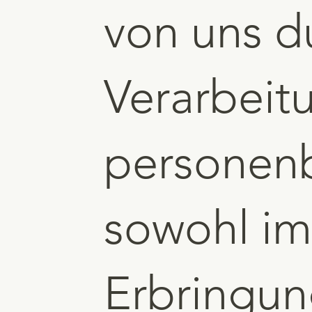
von uns d
Verarbeit
personen
sowohl i
Erbringun